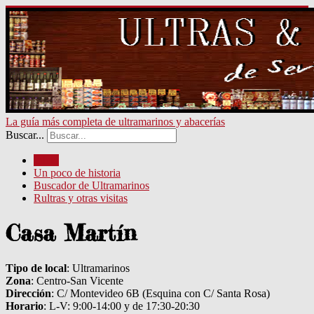
La guía más completa de ultramarinos y abacerías
Buscar...
Inicio
Un poco de historia
Buscador de Ultramarinos
Rultras y otras visitas
Casa Martín
Tipo de local
: Ultramarinos
Zona
: Centro-San Vicente
Dirección
: C/ Montevideo 6B (Esquina con C/ Santa Rosa)
Horario
: L-V: 9:00-14:00 y de 17:30-20:30