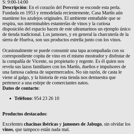
S: 9:00-14:00
Descripción
: En el corazón del Porvenir se esconde esta perla.
Fundada en 1953 y remodelada recientemente, Casa Martín aún
mantiene los azulejos originales. El ambiente entrañable que se
respira, sus interminables estanterías de vinos y la curiosa
disposición del espacio hacen de este ultramarinos un ejemplo único
de tienda tradicional. Los jamones, y en general la charcutería de la
sierra de Huelva, son sus productos estrella junto con los vinos.
Ocasionalmente se puede consumir una tapa acompañada con su
correspondiente copita de vino en el mismo mostrador y disfrutar de
la compañía de Vicente, su propietario y regente. Es él quien nos
revela sus lazos familiares con los Martín, dueños e impulsores de
una famosa cadena de supermercados. No sin razón, de casta le
viene al galgo, y la historia de esta tienda nos demuestra que
pertenece a una estirpe de comerciantes natos.
Datos de contacto
:
Teléfono
: 954 23 26 10
Productos destacados
:
Excelentes
chacinas ibéricas
y
jamones de Jabugo
, sin olvidar los
vinos
, que tampoco están nada mal.