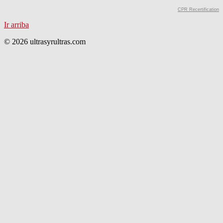
CPR Recertification
Ir arriba
© 2026 ultrasyrultras.com