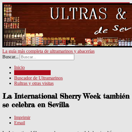
La guía más completa de ultramarinos y abacerías
Buscar...
Inicio
Un poco de historia
Buscador de Ultramarinos
Rultras y otras visitas
La International Sherry Week también
se celebra en Sevilla
Imprimir
Email